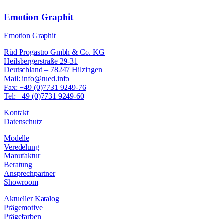
Emotion Graphit
Emotion Graphit
Rüd Progastro Gmbh & Co. KG
Heilsbergerstraße 29-31
Deutschland – 78247 Hilzingen
Mail: info@rued.info
Fax: +49 (0)7731 9249-76
Tel: +49 (0)7731 9249-60
Kontakt
Datenschutz
Modelle
Veredelung
Manufaktur
Beratung
Ansprechpartner
Showroom
Aktueller Katalog
Prägemotive
Prägefarben