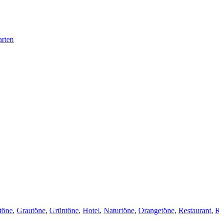
töne
,
Grautöne
,
Grüntöne
,
Hotel
,
Naturtöne
,
Orangetöne
,
Restaurant
,
R